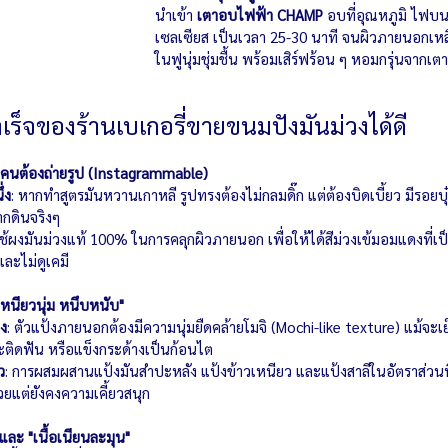
นำเข้า 
เตาอบไฟฟ้า CHAMP
 อบที่อุณหภูมิ ไฟบ
เซลเซียส เป็นเวลา 25-30 นาที จนผิวภายนอกเห
ในฟูนุ่มชุ่มชื้น พร้อมเสิร์ฟร้อน ๆ หอมกรุ่นจากเตา
เร็จของร้านเบเกอรี่ขายขนมปังมันม่วงได้ดี
 จนคนต้องถ่ายรูป (Instagrammable)
่ง
: หากทำสูตรมันหวานเกาหลี รูปทรงต้องไม่กลมดิ๊ก แต่ต้องบิดเบี้ยว มีรอยบุ
ากดินจริงๆ
ใช้ผงมันม่วงแท้ 100% ในการคลุกผิวภายนอก เพื่อให้ได้สีม่วงเข้มอมแดงที่เป
ละไม่ดูเคมี
 "เหนียวนุ่ม หนึบหนับ"
าง
: ตัวแป้งภายนอกต้องมีความนุ่มยืดคล้ายโมจิ (Mochi-like texture) แม้จะเย
ิดฟัน หรือแข็งกระด้างเป็นก้อนไต
ว
: การผสมผสานแป้งมันสำปะหลัง แป้งข้าวเหนียว และแป้งสาลีในอัตราส่วนที
ยแต่ยังคงความเคี้ยวสนุก
 และ "เนื้อเนียนละมุน"