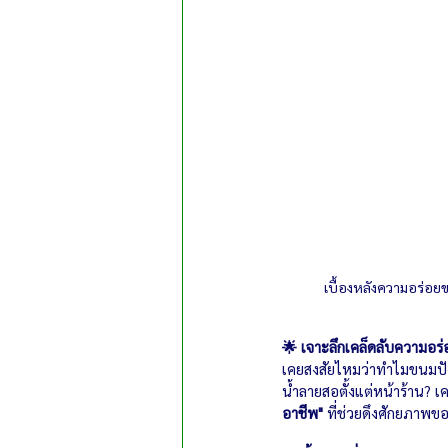
เบื้องหลังความอร่อยของ
🌟 เจาะลึกเคล็ดลับความอร่
เคยสงสัยไหมว่าทำไมขนมปังม
น้ำลายสอตั้งแต่หน้าร้าน? เคล
อาชีพ"
 ที่ช่วยดึงศักยภาพขอ