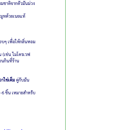
มชาติจากตัวมันม่วง
มูทด้วยเนยแท้ 
อบๆ เพื่อให้กลิ่นหอม
จน (เช่น ไมโครเวฟ 
อนกินที่ร้าน
วาไข่เค็ม
 คู่กับมัน
3-6 ชิ้น เหมาะสำหรับ