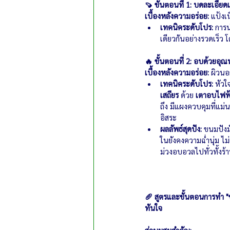
🍠 ขั้นตอนที่ 1: บดละเอียดเพื
เบื้องหลังความอร่อย:
 แป้งเน
เทคนิคระดับโปร:
 การน
เดียวกันอย่างรวดเร็ว โ
🔥 ขั้นตอนที่ 2: อบด้วยอุณ
เบื้องหลังความอร่อย:
 ผิวนอ
เทคนิคระดับโปร:
 หัวใ
เสถียร
 ด้วย 
เตาอบไฟฟ
ถึง มีแผงควบคุมที่แม
อิสระ
ผลลัพธ์สุดปัง:
 ขนมปังม
ในยังคงความฉ่ำนุ่ม ไ
ม่วงอบอวลไปทั่วทั้งร้า
🥖 สูตรและขั้นตอนการทำ "
ทันใจ