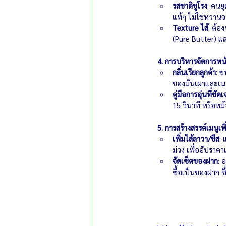
รสชาติชูโรง
: คนยุ
แท้ๆ ไม่ใช่หวาน
Texture ไส้
: ต้อ
(Pure Butter) และ
4. การบริหารจัดการหน
กลิ่นเรียกลูกค้า
: ข
ของมันเผาและเนย
คู่มือการอุ่นที่ชัด
15 วินาที หรือหม้
5. การสร้างสรรค์เมนูเพิ
เพิ่มไส้ลาวา/ชีส
: 
ม่วง เพื่ออัปรา
จัดเซ็ตของฝาก
: 
ซื้อเป็นของฝาก ซึ