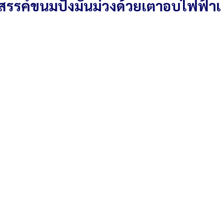
งสรรค์ขนมปังมันม่วงด้วยเตาอบไฟฟ้าแ