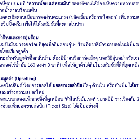
คนี้ชอบขนมที่ 
"หวานน้อย แต่หอมมัน"
 รสชาติของไส้ต้องเน้นความหวานธรร
จากน้ำตาลหรือนมข้น
งบดละเอียดจนเนียนกรองผ่านตะแกรง (ขจัดเสี้ยนหรือกากใยออก) เพิ่มความส
วิปปิ้งครีม เพื่อให้ได้รสสัมผัสที่ละลายในปาก
้าร้านและการอุ่นร้อน
นมปังมันม่วงจะอร่อยที่สุดเมื่อกินตอนอุ่นๆ ร้านที่ขายดีมักจะอบสดใหม่เป็นร
โชยเรียกลูกค้า
เจน
: สำหรับลูกค้าซื้อกลับบ้าน ต้องมีป้ายหรือการ์ดเล็กๆ บอกวิธีอุ่นอย่างชัดเ
อทอดไร้น้ำมัน 160 องศา 3 นาที) เพื่อให้ลูกค้าได้กินในรสสัมผัสที่ดีที่สุดเหมื
่มมูลค่า (Upselling)
แตกไลน์สินค้าโดยการสอดไส้ 
มอสซาเรลล่าชีส
 ยืดๆ ด้านใน หรือทำเป็น 
ไส้ลา
คาและสร้างความแปลกใหม่
ออกแบบกล่องแพ็กเกจจิ้งที่ดูเหมือน "ลังใส่หัวมันเทศ" ขนาดมินิ วางเรียงกัน 
่งช่วยเพิ่มยอดขายต่อบิล (Ticket Size) ได้เป็นอย่างดี