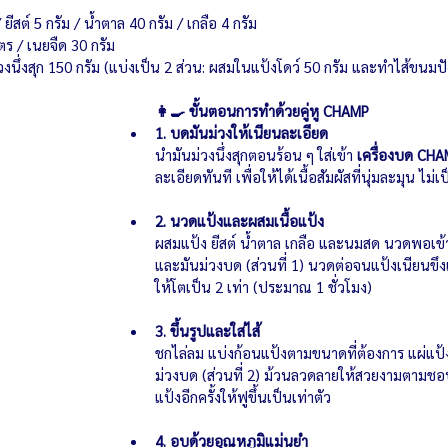
ยีสต์ 5 กรัม / น้ำตาล 40 กรัม / เกลือ 4 กรัม
ตร / เนยจืด 30 กรัม
่วงนึ่งสุก 150 กรัม (แบ่งเป็น 2 ส่วน: ผสมในแป้งโดว์ 50 กรัม และทำไส้ขนมปั
👩‍🍳 ขั้นตอนการทำด้วยคู่หู CHAMP
1. บดมันม่วงให้เนียนละเอียด
นำมันม่วงนึ่งสุกตอนร้อน ๆ ใส่เข้า 
เครื่องบด CH
ละเอียดทันที เพื่อให้ได้เนื้อสัมผัสที่นุ่มละมุน ไม่
2. นวดแป้งและผสมเนื้อแป้ง
ผสมแป้ง ยีสต์ น้ำตาล เกลือ และนมสด นวดพอเข้าก
และมันม่วงบด (ส่วนที่ 1) นวดต่อจนแป้งเนียนขึงเ
ให้โตเป็น 2 เท่า (ประมาณ 1 ชั่วโมง)
3. ขึ้นรูปและใส่ไส้
ชกไล่ลม แบ่งก้อนแป้งตามขนาดที่ต้องการ แผ่แป
ม่วงบด (ส่วนที่ 2) ม้วนลวดลายให้สวยงามตามชอ
แป้งอีกครั้งให้ฟูขึ้นเป็นเท่าตัว
4. อบด้วยอุณหภูมิแม่นยำ