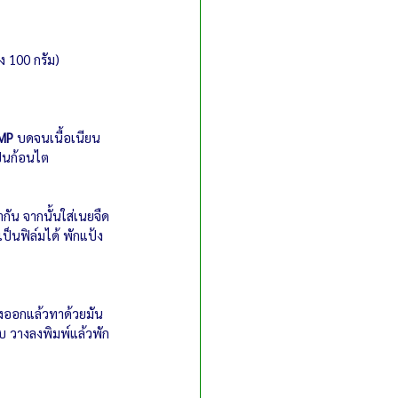
ง 100 กรัม)
AMP
 บดจนเนื้อเนียน
เป็นก้อนไต
ัน จากนั้นใส่เนยจืด
ป็นฟิล์มได้ พักแป้ง
้งออกแล้วทาด้วยมัน
บ วางลงพิมพ์แล้วพัก