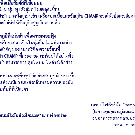
่อเนื้อสัมผัสที่เนียนนุ่ม
ียน นุ่ม ฟู เด้งสู้มือ ไม่สะดุดเสี้ยน
ำมันม่วงนึ่งสุกมาเข้า 
เครื่องบดเนื้อและวัตถุดิบ CHAMP
 ช่วยให้เนื้อละเอียด 
ดยไม่ทำให้วัตถุดิบสูญเสียความชื้น
หภูมิที่แม่นยำ เพื่อความหอมฟุ้ง
กสีทองสวย ด้านในชุ่มชื้น ไม่แห้งกระด้าง
จสำคัญของเบเกอรี่คือ 
ความร้อนที่
้า CHAMP
 ที่กระจายความร้อนได้อย่างทั่ว
่นยำ สามารถควบคุมไฟบน-ไฟล่างได้อย่าง
ันม่วงจะฟูขึ้นรูปได้อย่างสมบูรณ์แบบ เนื้อ
ม่แห้งเหนียว และส่งกลิ่นหอมหวานของมัน  
นทันทีที่เปิดเตา
เตาอบไฟฟ้ายี่ห้อ Champ
ปุ่มควบคุมอุณหภูมิและ
ขนมปังมันม่วงโฮมเมด" แบบง่ายอร่อย
อบอาหารหลากหลายประเ
ร้านอาหารข