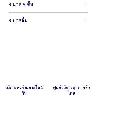
ขนาด 5 ชั้น
57 x 69.5 x 170 ซม.
ขนาดอื่น
หากคุณลูกค้าต้องการสั่งผลิตตามขนาด
สามารถ
ติดต่อเรา
เพื่อสอบถามราย
ละเอียดเพิ่มเติม
บริการส่งด่วนภายใน 1
ศูนย์บริการทุกภาคทั่ว
วัน
ไทย