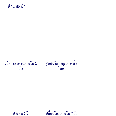
คำแนะนำ
โปรดตรวจสอบให้มั่นใจว่าอะไหล่หรืออุปกรณ์
ที่ท่านสั่งซื้อนำไปใช้งานกับสินค้า แชมป์ ในรุ่น
ที่ท่านต้องการ
การนำอะไหล่หรืออุปกรณ์ไปใช้งาน/ดัดแปลง
ใช้งาน กับสินค้ายี่ห้ออื่นหรือผิดรุ่นอาจทำให้
เกิดอันตรายและความเสียหาย
รายละเอียดรุ่นสินค้า
บริการส่งด่วนภายใน 1
ศูนย์บริการทุกภาคทั่ว
วัน
ไทย
ประกัน 1 ปี
เปลี่ยนใหม่ภายใน 7 วัน