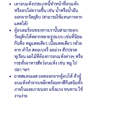
เตาอบแห้งประเภทนี้ทำหน้าที่อบแห้ง
หรืออบไล่ความชื้น เช่น น้ำหรือน้ำมัน
ออกจากวัตถุดิบ (สามารถใช้แทนการตาก
แดดได้)
ตู้อบลมร้อนของทางเรานั้นสามารถอบ
วัตถุดิบได้หลากหลายรูปแบบ เช่นที่นิยม
กันคือ หมูแดดเดียว เนื้อแดดเดียว กล้วย
ตาก ลำไย สตอเบอรี่ มะม่วง สัปปะรด
ทุเรียน ผลไม้ที่ต้องการอบแห้งต่างๆ หรือ
กระทั่งอาหารสัตว์อบแห้ง เช่น หมู ไก่
ปลา ฯลฯ
ถาดสแตนเลส ถอดออกจากตู้อบได้ ตัวตู้
อบแห้งทำจากเหล็กพร้อมทาสีกันสนิมทั้ง
ภายในและภายนอก แข็งแรง ทนทาน ใช้
งานง่าย
เตาอบ คุณภาพดี ราคาคุ้มค่า พร้อมรับ
ประกัน พร้อมบริการหลังการขายโดยช่างผู้
ชำนาญการ และบริการจัดส่งทั่วประเทศ