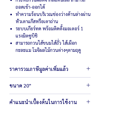
ถอดเข้า-ออกได้
ทำความร้อนบริเวณช่องว่างด้านล่างผ่าน
หัวเตาแก๊สหรือเตาถ่าน
ระบบเกียร์ทด พร้อมติดตั้งมอเตอร์
1
แรงมิตซูบิชิ
สามารถกวนไส้ขนมไส้ถั่ว ไส้เผือก
กะละแม โมจิผลไม้กวนต่างๆตามฤดู
ราคารวมภาษีมูลค่าเพิ่มแล้ว
ขนาด 20"
ตัวเครื่องขนาด 63 x 70 x 130 ซม.
คำแนะนำเบื้องต้นในการใช้งาน
น้ำหนัก 75 กิโลกรัม
กำลังไฟ 220 โวลต์ / 750 วัตต์
ควรตั้งเครื่องบนพื้นที่ราบและมั่นคง
ขนาดกระทะ 20 นิ้ว
สามารถกวนได้ครั้งละ 5 กิโลกรัม