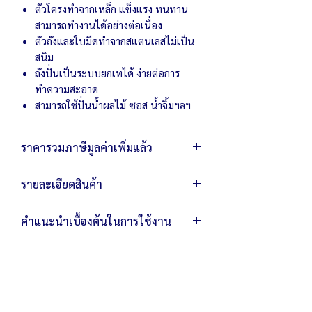
ตัวโครงทำจากเหล็ก แข็งแรง ทนทาน
สามารถทำงานได้อย่างต่อเนื่อง
ตัวถังและใบมีดทำจากสแตนเลสไม่เป็น
สนิม
ถังปั่นเป็นระบบยกเทได้ ง่ายต่อการ
ทำความสะอาด
สามารถใช้ปั่นน้ำผลไม้ ซอส น้ำจิ้มฯลฯ
ราคารวมภาษีมูลค่าเพิ่มแล้ว
รายละเอียดสินค้า
ตัวเครื่องขนาด 46 x 65 x 125 ซม.
คำแนะนำเบื้องต้นในการใช้งาน
ตัวถังเส้นผ่าศูนย์กลาง 26 ลึก 39 ซม.
สามารถปั่นน้ำได้ประมาณ 10 ลิตร/ครั้ง
กรณีที่ต้องการปั่นให้วัตถุดิบละเอียดเร็ว
สามารถ
ติดตั้งอุปกรณ์ป้องกันความเสีย
แนะนำใส่ใบมีด 2 ชั้น
หายจากมอเตอร์ มีหน้าที่ตัดวงจรไฟฟ้า
สอบถามรายละเอียดเพิ่มเติมเกี่ยวกับการ
เพื่อป้องกันแบตเตอรี่เสียหาย ทำให้
เลือกใบมีด และ กำลังมอเตอร์
ปลอดภัยกับผู้ใช้ และยืดอายุการใช้งาน