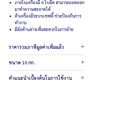
ภายในเครื่องมี 6 ใบมีด สามารถถอดออก
มาทำความสะอาดได้
ตัวเครื่องมีระบบเซฟตี้ ช่วยป้องกันการ
ทำงาน
มีล้อด้านล่างเพื่อสะดวกในการย้าย
ราคารวมภาษีมูลค่าเพิ่มแล้ว
ขนาด 10 กก.
ตัวเครื่องขนาด 85
x 70 x 95
ซม.
คำแนะนำเบื้องต้นในการใช้งาน
น้ำหนัก 126 กิโลกรัม
กำลังไฟ 220 โวลต์ / 1,500 วัตต์
ควรใช้อุปกรณ์ เช่นไม้พาย ในการช่วยใส่
ความเร็ว 1,400 รอบ/นาที
ส่วนผสม
อัตราการผลิต 300 กิโลกรัม/ชั่วโมง
ระมัดระวังไม่ควรนำมือลงไปในเครื่อง ขณะ
ที่เครื่องยังทำงาน
ควรตั้งเครื่องบนพื้นที่ราบและมั่นคง