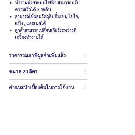
ทำงานด้วยระบบไฟฟ้า สามารถปรับ
ความเร็วได้ 3 ระดับ
สามารถใช้ผสมวัตถุดิบอื่นเช่น ไข่ไก่,
แป้ง , และเนยได้
ลูกค้าสามารถเปลี่ยนเกียร์ระหว่างที่
เครื่องทำงานได้
ราคารวมภาษีมูลค่าเพิ่มแล้ว
ขนาด 20 ลิตร
ตัวเครื่องมีขนาด 42 x 55 x 79 ซม.
คำแนะนำเบื้องต้นในการใช้งาน
น้ำหนัก 73 กิโลกรัม
ถังผสมมีขนาด 34 x 30 ซม.
เพื่อเป็นการถนอมและรักษาเครื่อง หยุด
พร้อมหัวตี 3 แบบ (ตะกร้อ,ตะขอ,ใบพาย)
เดินเครื่องก่อนทำการปรับความเร็ว
สามารถผสมแป้งได้สูงสุด 20 ลิตร ต่ำสุด 5
ถังตีสามารถถอดทำความสะอาดได้
ลิตร หรือ รวมส่วนผสมได้ 2-2.5 กก./ครั้ง
หมั่นทำความสะอาด โดยใช้ผ้าชุบน้ำบิดให้
สามารถตีไข่ได้ 40 ฟอง/ครั้ง
แห้งเช็ดบริเวณเครื่องหลังการใช้งาน
ใช้กำลังไฟ 220-240 โวลต์ / 1,100 วัตต์