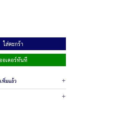
ลด
ใส่ตะกร้า
ออเดอร์ทันที
พิ่มแล้ว
 x 75 x 100 ซม.
กรัม
 400 วัตต์
ูบิชิ
ก. สามารถรวมส่วนผสมได้ขั้นต่ำ 3 กก.