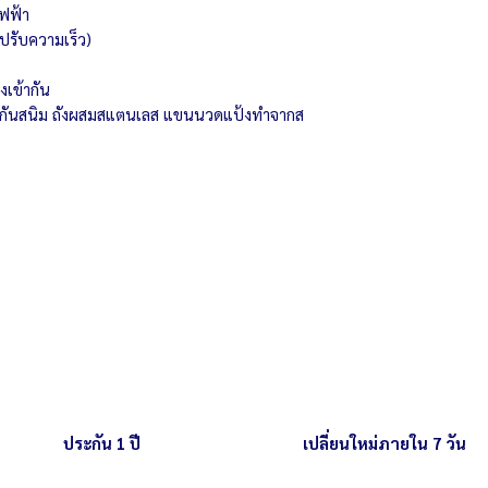
ฟฟ้า
สูงสุด 10 กิโลกรัม
บปรับความเร็ว)
งเข้ากัน
ือบกันสนิม ถังผสมสแตนเลส แขนนวดแป้งทำจากส
ประกัน 1 ปี
เปลี่ยนใหม่ภายใน 7 วัน