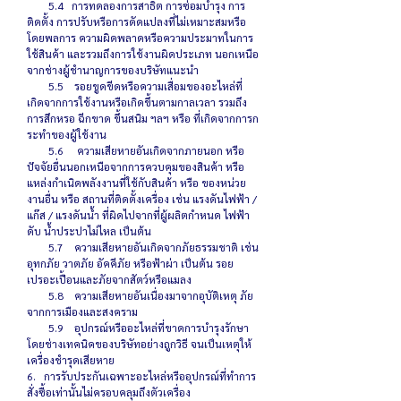
5.4 การทดลองการสาธิต การซ่อมบำรุง การ
ติดตั้ง การปรับหรือการดัดแปลงที่ไม่เหมาะสมหรือ
โดยพลการ ความผิดพลาดหรือความประมาทในการ
ใช้สินค้า และรวมถึงการใช้งานผิดประเภท นอกเหนือ
จากช่างผู้ชำนาญการของบริษัทแนะนำ
5.5 รอยขูดขีดหรือความเสื่อมของอะไหล่ที่
เกิดจากการใช้งานหรือเกิดขึ้นตามกาลเวลา รวมถึง
การสึกหรอ ฉีกขาด ขึ้นสนิม ฯลฯ หรือ ที่เกิดจากการก
ระทำของผู้ใช้งาน
5.6 ความเสียหายอันเกิดจากภายนอก หรือ
ปัจจัยอื่นนอกเหนือจากการควบคุมของสินค้า หรือ
แหล่งกำเนิดพลังงานที่ใช้กับสินค้า หรือ ของหน่วย
งานอื่น หรือ สถานที่ติดตั้งเครื่อง เช่น แรงดันไฟฟ้า /
แก๊ส / แรงดันน้ำ ที่ผิดไปจากที่ผู้ผลิตกำหนด ไฟฟ้า
ดับ น้ำประปาไม่ไหล เป็นต้น
5.7 ความเสียหายอันเกิดจากภัยธรรมชาติ เช่น
อุทกภัย วาตภัย อัคคีภัย หรือฟ้าผ่า เป็นต้น รอย
เปรอะเปื้อนและภัยจากสัตว์หรือแมลง
5.8 ความเสียหายอันเนื่องมาจากอุบัติเหตุ ภัย
จากการเมืองและสงคราม
5.9 อุปกรณ์หรืออะไหล่ที่ขาดการบำรุงรักษา
โดยช่างเทคนิคของบริษัทอย่างถูกวิธี จนเป็นเหตุให้
เครื่องชำรุดเสียหาย
6. การรับประกันเฉพาะอะไหล่หรืออุปกรณ์ที่ทำการ
สั่งซื้อเท่านั้นไม่ครอบคลุมถึงตัวเครื่อง