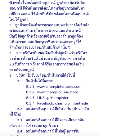
พึงพอใจในอะไหล่หรืออุปกรณ์ ลูกค้าจะต้องรับผิด
ชอบค่าใช้จ่ายในการส่งอะไหล่หรืออุปกรณ์กลับมา
เปลี่ยน และค่าใช้จ่ายที่บริษัทฯส่งอะไหล่หรืออุปกรณ์
ใหม่ให้ลูกค้า
6. ลูกค้าจะต้องทำการกรอกแบบฟอร์มการคืนสินค้า
พร้อมแนบสำเนาบัตรประชาชน และ สำเนาหน้า
บัญชีชื่อลูกค้าพร้อมลายเซ็นรับรองสำเนาถูกต้อง
(เพื่อความปลอดภัยกรุณาขีดคร่อมและระบุ “ใช้
สำหรับการขอเปลี่ยน/คืนสินค้าเท่านั้น”)
7. หากบริษัทฯยินยอมคืนเงินให้ลูกค้าแล้ว บริษัทฯ
จะทำการโอนเงินคืนผ่านทางบัญชีธนาคารภายใน
20 วันทำการ หลังจากได้รับเอกสารการขอคืนเงิน
ครบถ้วนสมบูรณ์
8. บริษัทฯไม่รับเปลี่ยน/คืนในกรณีต่อไปนี้
8.1 สินค้าไม่ได้ซื้อจาก
8.1.1
www.champintertrade.com
8.1.2
www.champ-online.store
8.1.3 LINE: @champinter
8.1.4 Facebook: championintertrade
8.2 อะไหล่หรืออุปกรณ์ที่เกิน 7 วัน (นับจากวัน
ที่ได้รับ)
8.3 อะไหล่หรืออุปกรณ์ที่มีความเสียหายอัน
เกิดจากการใช้งานของลูกค้าเอง
8.4 อะไหล่หรืออุปกรณ์ที่ไม่อยู่ในการรับ
ประกัน