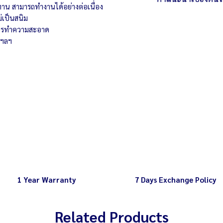
ตัวถังเส้นผ่าศูนย์กล
าน สามารถทำงานได้อย่างต่อเนื่อง
สามารถปั่นน้ำได้ปร
กรณีที่ต้องการปั่นให
่เป็นสนิม
สามารถ
ติดตั้งอุป
ชั้น
อการทำความสะอาด
มีหน้าที่ตัดวงจรไฟฟ
สอบถามรายละเอียดเพ
มฯลฯ
ปลอดภัยกับผู้ใช้ แ
กำลังมอเตอร์
1 Year Warranty
7 Days Exchange Policy
Related Products