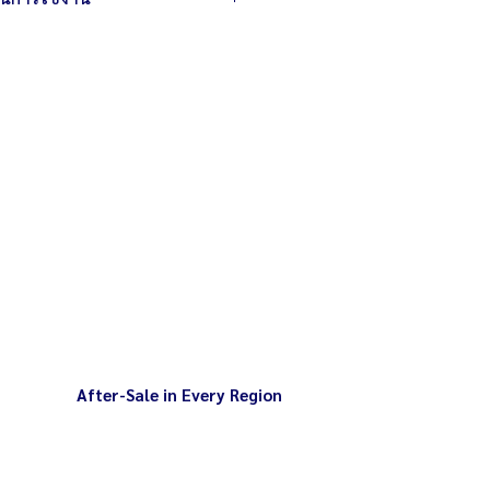
าง 26 ลึก 39 ซม.
ะมาณ 10 ลิตร/ครั้ง
้วัตถุดิบละเอียดเร็ว
แนะนำใส่ใบมีด 2
กรณ์ป้องกันความเสียหายจากมอเตอร์
้าเพื่อป้องกันแบตเตอรี่เสียหาย ทำให้
ิ่มเติมเกี่ยวกับการเลือกใบมีด และ
ละยืดอายุการใช้งาน
(สอบถามเพิ่มเติม)
After-Sale in Every Region