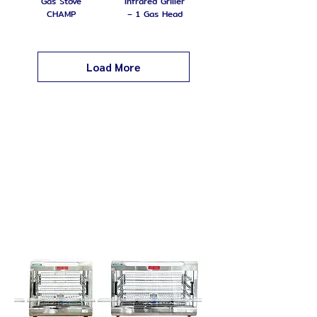
Gas Stove
Infrared Griller
CHAMP
– 1 Gas Head
Load More
Warm / Steam / Tray Showcase