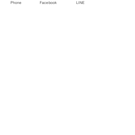
Phone
Facebook
LINE
CHAMP
CHAMP Electric
Warming Tray –
Square Warming
6 Tanks
Tray – CSX-
1237
Load More
Sausage / Hot Dog