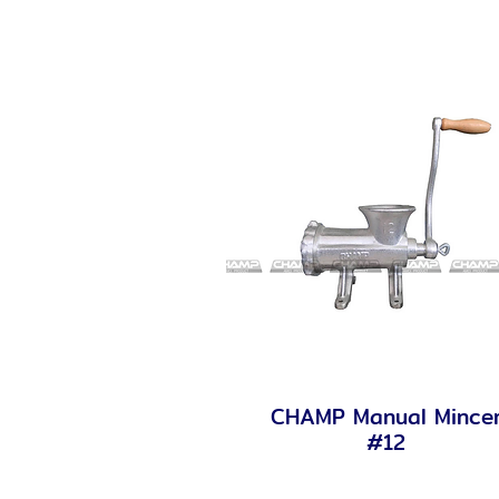
CHAMP Manual Mince
Quick View
#12