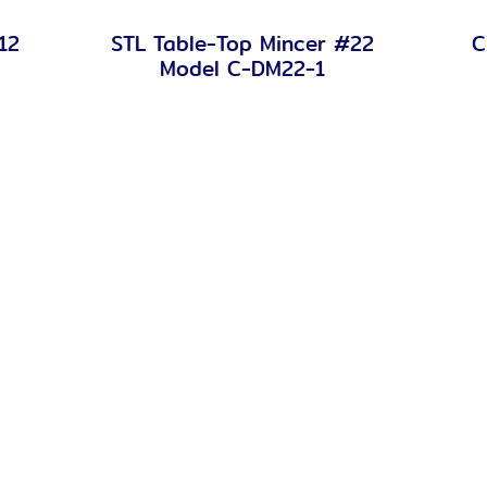
12
STL Table-Top Mincer #22
C
Quick View
Model C-DM22-1
ith Stand / Stand 