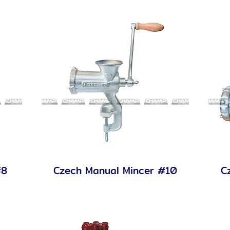
#8
Czech Manual Mincer #10
C
Quick View