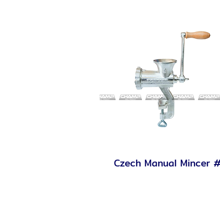
Czech Manual Mincer 
Quick View