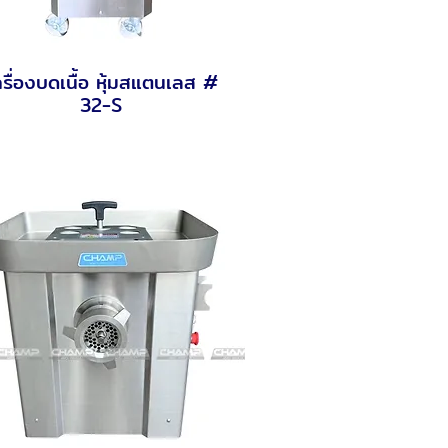
ครื่องบดเนื้อ หุ้มสแตนเลส #
Quick View
32-S