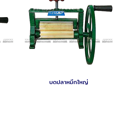
บดปลาหมึกใหญ่
Quick View