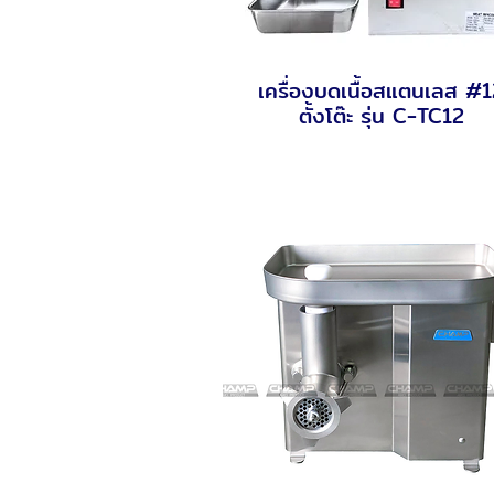
เครื่องบดเนื้อสแตนเลส #
Quick View
ตั้งโต๊ะ รุ่น C-TC12