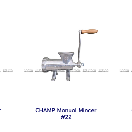
r
CHAMP Manual Mincer
Quick View
#22