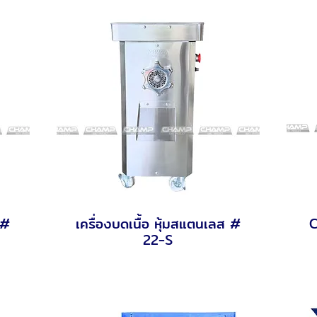
 #
เครื่องบดเนื้อ หุ้มสแตนเลส #
C
Quick View
22-S