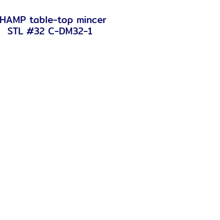
HAMP table-top mincer
Quick View
STL #32 C-DM32-1
and Chain