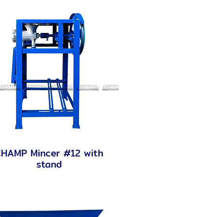
HAMP Mincer #12 with
Quick View
stand