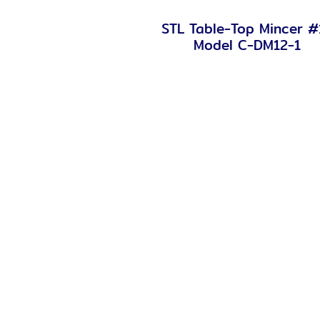
STL Table-Top Mincer #
Quick View
Model C-DM12-1
Mincer w