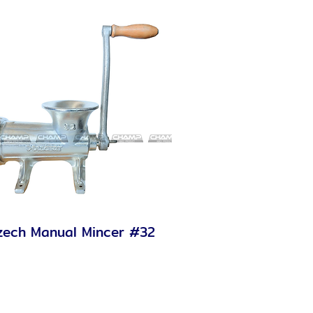
zech Manual Mincer #32
Quick View