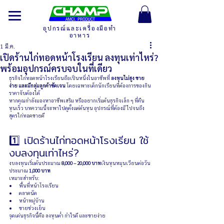
อุปกรณ์และเครื่องมือทำ
อาหาร
1 มี.ค.
เปิดร้านไก่ทอดหน้าโรงเรียน ลงทุนเท่าไหร่?
พร้อมอุปกรณ์ครบจบในที่เดียว
ธุรกิจไก่ทอดหน้าโรงเรียนถือเป็นหนึ่งในอาชีพที่ 
ลงทุนไม่สูง ขาย
ง่าย และมีกลุ่มลูกค้าชัดเจน
 โดยเฉพาะเด็กนักเรียนที่ต้องการของกิน
ราคาจับต้องได้
หากคุณกำลังมองหาอาชีพเสริม หรืออยากเริ่มต้นธุรกิจเล็ก ๆ ที่คืน
ทุนเร็ว บทความนี้จะพาไปดูตั้งแต่ต้นทุน อุปกรณ์ที่ต้องมี ไปจนถึง
สูตรไก่ทอดขายดี 
1️⃣ เปิดร้านไก่ทอดหน้าโรงเรียน ใช้
งบลงทุนเท่าไหร่?
งบลงทุนเริ่มต้นประมาณ 
8,000 – 20,000 บาท
เงินทุนหมุนเวียนต่อวัน
ประมาณ 
1,000 บาท
เหมาะสำหรับ:
พื้นที่หน้าโรงเรียน
ตลาดนัด
หน้าหมู่บ้าน
ขายช่วงเย็น
จุดเด่นธุรกิจนี้คือ ลงทุนต่ำ กำไรดี และขายง่าย