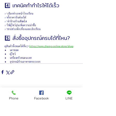
4️⃣ เทคนิคทำกำไรให้ได้เร็ว
✅ เลือกทำเลหน้าโรงเรียน
✅ ตั้งราคาจับต้องได้
✅ ทำป้ายร้านสีสดใส
✅ ใช้ตู้โชว์อุ่นเพิ่มความน่าซื้อ
✅ ขายช่วงพักเที่ยงและเลิกเรียน
5️⃣ สั่งซื้ออุปกรณ์ครบได้ที่ไหน?
ดูสินค้าทั้งหมดได้ที่:👉 
https://www.champ-online.store/shop
เตาทอด
ตู้โชว์
เครื่องครัวสแตนเลส
อุปกรณ์ร้านอาหารครบวงจร
ดูทั้งหมด
โพสต์ล่าสุด
Phone
Facebook
LINE