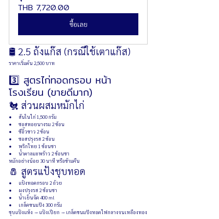
THB 7,720.00
ซื้อเลย
🛢 2.5 ถังแก๊ส (กรณีใช้เตาแก๊ส)
ราคาเริ่มต้น 2,500 บาท
3️⃣ สูตรไก่ทอดกรอบ หน้า
โรงเรียน (ขายดีมาก)
🐔 ส่วนผสมหมักไก่
สันในไก่ 1,500 กรัม
ซอสหอยนางรม 2 ช้อน
ซีอิ๊วขาว 2 ช้อน
ซอสปรุงรส 2 ช้อน
พริกไทย 1 ช้อนชา
น้ำตาลมะพร้าว 2 ช้อนชา
หมักอย่างน้อย 30 นาที หรือข้ามคืน
🧂 สูตรแป้งชุบทอด
แป้งทอดกรอบ 2 ถ้วย
ผงปรุงรส 2 ช้อนชา
น้ำเย็นจัด 400 ml
เกล็ดขนมปัง 300 กรัม
ชุบแป้งแห้ง → แป้งเปียก → เกล็ดขนมปังทอดไฟกลางจนเหลืองทอง