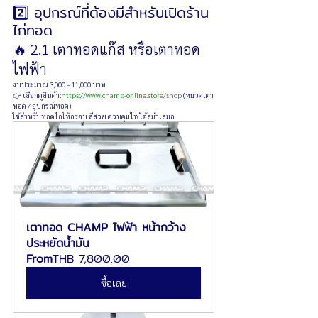
2️⃣ อุปกรณ์ที่ต้องมีสำหรับเปิดร้าน
ไก่ทอด
🔥 2.1 เตาทอดแก๊ส หรือเตาทอด
ไฟฟ้า
งบประมาณ 3,000 – 11,000 บาท
👉 เลือกดูสินค้า:
https://www.champ-online.store/shop
 (หมวดเตา
ทอด / อุปกรณ์ทอด)
ใช้สำหรับทอดไก่ให้กรอบ สีสวย ควบคุมไฟได้สม่ำเสมอ
เตาทอด CHAMP ไฟฟ้า หน้ากว้าง 
ประหยัดน้ำมัน
From
THB 7,800.00
ซื้อเลย