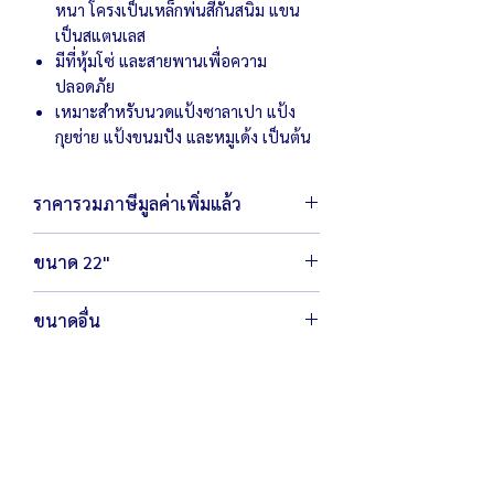
หนา โครงเป็นเหล็กพ่นสีกันสนิม แขน
เป็นสแตนเลส
มีที่หุ้มโซ่ และสายพานเพื่อความ
ปลอดภัย
เหมาะสำหรับนวดแป้งซาลาเปา แป้ง
กุยช่าย แป้งขนมปัง และหมูเด้ง เป็นต้น
ราคารวมภาษีมูลค่าเพิ่มแล้ว
ขนาด 22"
ตัวเครื่องขนาด 94 x 70 x 90 ซม.
ขนาดอื่น
น้ำหนัก 101 กิโลกรัม
พร้อมมอเตอร์ 2 แรงมิตซูบิชิ
กำลังไฟ 220 โวลต์ / 1,500 วัตต์
สามารถรวมส่วนได้ 10 กก./ครั้ง