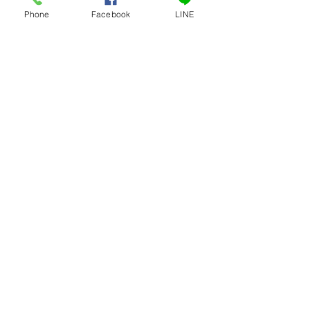
Phone
Facebook
LINE
เครื่องบดเนื้อ หุ้มสแตนเลส # 32-S
เครื่องบดเนื้อ หุ้ม