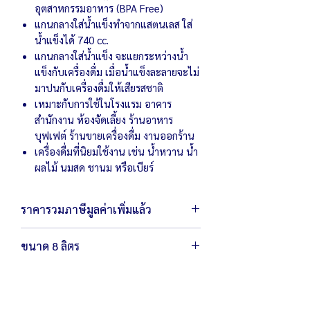
อุตสาหกรรมอาหาร (BPA Free)
แกนกลางใส่น้ำแข็งทำจากแสตนเลส ใส่
น้ำแข็งได้ 740 cc.
แกนกลางใส่น้ำแข็ง จะแยกระหว่างน้ำ
แข็งกับเครื่องดื่ม เมื่อน้ำแข็งละลายจะไม่
มาปนกับเครื่องดื่มให้เสียรสชาติ
เหมาะกับการใช้ในโรงแรม อาคาร
สำนักงาน ห้องจัดเลี้ยง ร้านอาหาร
บุฟเฟต์ ร้านขายเครื่องดื่ม งานออกร้าน
เครื่องดื่มที่นิยมใช้งาน เช่น น้ำหวาน น้ำ
ผลไม้ นมสด ชานม หรือเบียร์
ราคารวมภาษีมูลค่าเพิ่มแล้ว
ขนาด 8 ลิตร
ตัวเครื่องขนาด 27 x 36 x 60 ซม.
น้ำหนัก 2.5 กิโลกรัม
โถน้ำหวานสามารถจุได้ 8 ลิตร