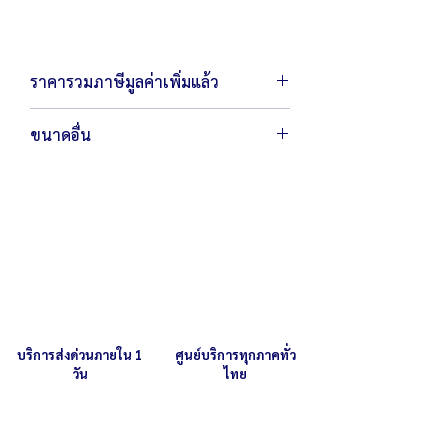
ชำนาญการ และบริการจัดส่งทั่วประเทศ
ราคารวมภาษีมูลค่าเพิ่มแล้ว
ขนาดอื่น
หากคุณลูกค้าต้องการสั่งผลิตตามขนาด
สามารถ
ติดต่อเรา
เพื่อสอบถามราย
ละเอียดเพิ่มเติม
บริการส่งด่วนภายใน 1
ศูนย์บริการทุกภาคทั่ว
วัน
ไทย