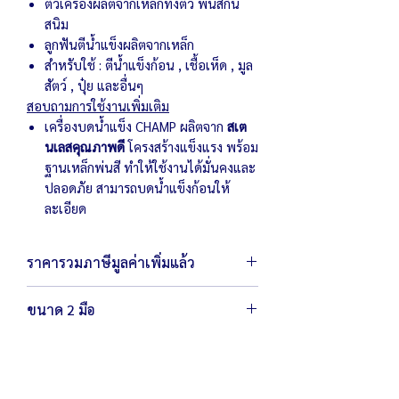
ตัวเครื่องผลิตจากเหล็กทั้งตัว พ่นสีกัน
สนิม
ลูกฟันตีน้ำแข็งผลิตจากเหล็ก
สำหรับใช้ : ตีน้ำแข็งก้อน , เชื้อเห็ด , มูล
สัตว์ , ปุ๋ย และอื่นๆ
สอบถามการใช้งานเพิ่มเติม
เครื่องบดน้ำแข็ง CHAMP ผลิตจาก
สเต
นเลสคุณภาพดี
โครงสร้างแข็งแรง พร้อม
ฐานเหล็กพ่นสี ทำให้ใช้งานได้มั่นคงและ
ปลอดภัย สามารถบดน้ำแข็งก้อนให้
ละเอียด
ราคารวมภาษีมูลค่าเพิ่มแล้ว
ขนาด 2 มือ
ตัวเครื่องขนาด 49.5 x 35 x 82 ซม.
น้ำหนัก 43.6 กิโลกรัม
หน้ากว้างช่องใส่น้ำแข็ง 30 x 25 ซม.
สามารถใส่น้ำแข็งครั้งละ 2 มือ