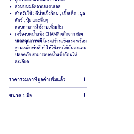
ส่วนบนผลิตจากสแตนเลส
สำหรับใช้ : ตีน้ำแข็งก้อน , เชื้อเห็ด , มูล
สัตว์ , ปุ๋ย และอื่นๆ
สอบถามการใช้งานเพิ่มเติม
เครื่องบดน้ำแข็ง CHAMP ผลิตจาก
สเต
นเลสคุณภาพดี
โครงสร้างแข็งแรง พร้อม
ฐานเหล็กพ่นสี ทำให้ใช้งานได้มั่นคงและ
ปลอดภัย สามารถบดน้ำแข็งก้อนให้
ละเอียด
ราคารวมภาษีมูลค่าเพิ่มแล้ว
ขนาด 1 มือ
ตัวเครื่องขนาด 40 x 45 x 81 ซม.
น้ำหนัก 43.6 กิโลกรัม
หน้ากว้างช่องใส่น้ำแข็ง 25 x 13 ซม.
สามารถใส่น้ำแข็งครั้งละ 1 มือ