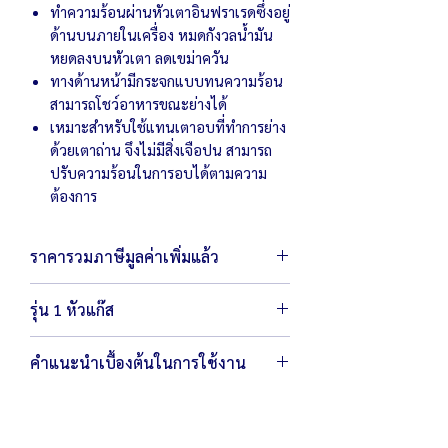
ทำความร้อนผ่านหัวเตาอินฟราเรด
ซึ่งอยู่
ด้านบนภายในเครื่อง
หมดกังวลน้ำมัน
หยดลงบนหัวเตา ลดเขม่าควัน
ทางด้านหน้ามีกระจกแบบทนความร้อน
สามารถโชว์อาหารขณะย่างได้
เหมาะสำหรับใช้แทนเตาอบที่ทำการย่าง
ด้วยเตาถ่าน จึงไม่มีสิ่งเจือปน สามารถ
ปรับความร้อนในการอบได้ตามความ
ต้องการ
ราคารวมภาษีมูลค่าเพิ่มแล้ว
รุ่น 1 หัวแก๊ส
ตัวเครื่องขนาด 74 x 35 x 50 ซม.
คำแนะนำเบื้องต้นในการใช้งาน
น้ำหนัก 26.3 กิโลกรัม
ตะแกรงขนาด 60 x 32 ซม.
ใช้วาล์วแรงดันต่ำเท่านั้น ห้าม
ใช้หัวเร่งหรือ
หัวแก๊สแรงดันสูง