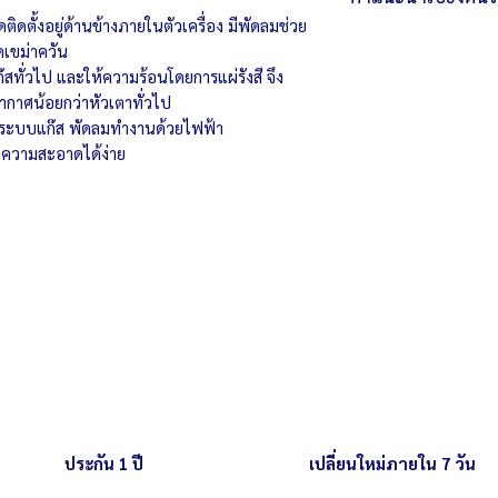
น้ำหนัก 14 กิโลกรัม
ตะแกรงย่างขนาด 77
ดตั้งอยู่ด้านข้างภายในตัวเครื่อง มีพัดลมช่วย
เพื่อความปลอดภัย
แรงดันแก๊ส 4000 Pa
เขม่าควัน
สะอาดคราบน้ำมันแ
สทั่วไป และให้ความร้อนโดยการแผ่รังสี จึง
ควรรอให้เครื่องแล
กาศน้อยกว่าหัวเตาทั่วไป
มีตัวจุดสปาร์คในตัว
ระบบแก๊ส พัดลมทำงานด้วยไฟฟ้า
ใช้วาล์วแรงดันต่ำเท่
ความสะอาดได้ง่าย
ประกัน 1 ปี
เปลี่ยนใหม่ภายใน 7 วัน