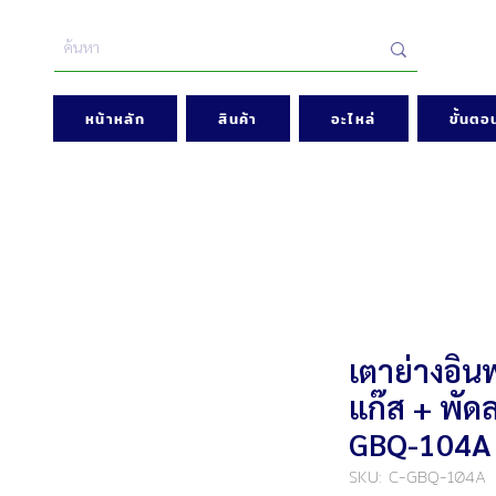
หน้าหลัก
สินค้า
อะไหล่
ขั้นตอน
เตาย่างอิน
แก๊ส + พัดล
GBQ-104A
SKU: C-GBQ-104A