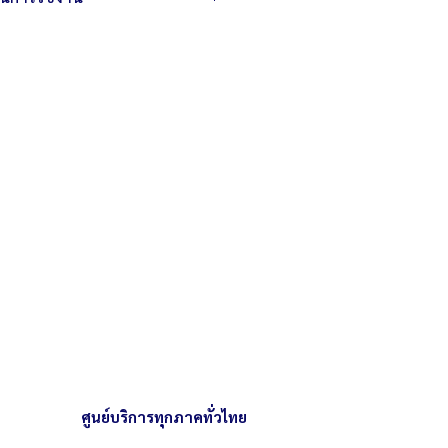
.5 x 23 ซม.
และการถนอมเครื่อง ควรหมั่นทำความ
 / ใช้แก๊ส LPG
ละเศษอาหารที่ตกไปในตัวเครื่อง
ะอุปกรณ์เย็นลงก่อนทำความสะอาด
 โดยไม่ต้องใช้ตัวช่วยในการจุดแก๊ส
านั้น ห้ามใช้หัวเร่งหรือหัวแก๊สแรงดันสูง
ศูนย์บริการทุกภาคทั่วไทย