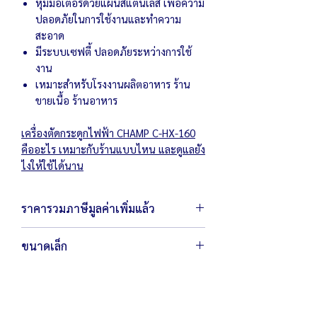
หุ้มมอเตอร์ด้วยแผ่นสแตนเลส เพื่อความ
ปลอดภัยในการใช้งานและทำความ
สะอาด
มีระบบเซฟตี้ ปลอดภัยระหว่างการใช้
งาน
เหมาะสำหรับโรงงานผลิตอาหาร ร้าน
ขายเนื้อ ร้านอาหาร
เครื่องตัดกระดูกไฟฟ้า CHAMP C-HX-160
คืออะไร เหมาะกับร้านแบบไหน และดูแลยัง
ไงให้ใช้ได้นาน
ราคารวมภาษีมูลค่าเพิ่มแล้ว
ขนาดเล็ก
ตัวเครื่อง 47 x 47 x 95 เซนติเมตร
น้ำหนัก 35 กิโลกรัม
กำลังไฟ 220 โวลต์ / 750 วัตต์
ปรับความหนาได้ตั้งแต่ 1-15 เซนติเมตร