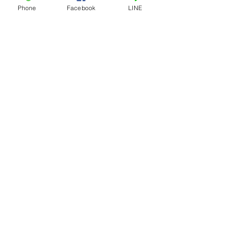
Phone
Facebook
LINE
เครื่องบดเนื้อ หุ้มสแตนเลส # 32-S
เครื่องบดเนื้อ หุ้ม
ลงทะเบียนสมาชิก