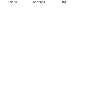
Phone
Facebook
LINE
เครื่องบดเนื้อ หุ้มสแตนเลส # 32-S
เครื่องบดเนื้อ หุ้ม
Signup / Login