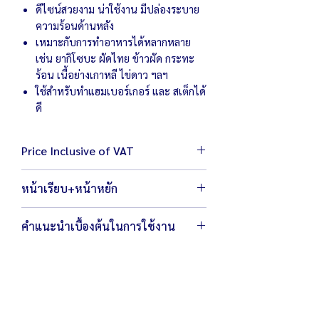
ดีไซน์สวยงาม น่าใช้งาน มีปล่องระบาย
ความร้อนด้านหลัง
เหมาะกับการทำอาหารได้หลากหลาย
เช่น ยากิโซบะ ผัดไทย ข้าวผัด กระทะ
ร้อน เนื้อย่างเกาหลี ไข่ดาว ฯลฯ
ใช้สำหรับทำแฮมเบอร์เกอร์ และ สเต็กได้
ดี
Price Inclusive of VAT
หน้าเรียบ+หน้าหยัก
ตัวเครื่องขนาด 46 x 42 x 39 ซม.
คำแนะนำเบื้องต้นในการใช้งาน
น้ำหนัก 17 กิโลกรัม
ใช้วาล์วแรงดันต่ำเท่านั้น ห้ามใช้หัวเร่งหรือหัว
แก๊สแรงดันสูง