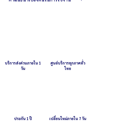
น้ำหนัก 73 กิโลกรัม
ถังผสมมีขนาด 34 x 30 ซม. พร้อมหัวตี 3
เพื่อเป็นการถนอมและรักษาเครื่อง หยุด
แบบ (ตะกร้อ,ตะขอ,ใบพาย)
เดินเครื่องก่อนทำการปรับความเร็ว
สามารถผสมแป้งได้สูงสุด 20 ลิตร ต่ำสุด 5
ถังตีสามารถถอดทำความสะอาดได้
ลิตร หรือ รวมส่วนผสมได้ 2-2.5 กก./ครั้ง
หมั่นทำความสะอาด โดยใช้ผ้าชุบน้ำบิดให้
สามารถตีไข่ได้ 40 ฟอง/ครั้ง
แห้งเช็ดบริเวณเครื่องหลังการใช้งาน
ใช้กำลังไฟ 220-240 โวลต์ / 1,100 วัตต์
บริการส่งด่วนภายใน 1
ศูนย์บริการทุกภาคทั่ว
วัน
ไทย
ประกัน 1 ปี
เปลี่ยนใหม่ภายใน 7 วัน