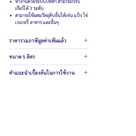
ทำงานด้วยระบบไฟฟ้า สามารถปรับ
เกียร์ได้ 3 ระดับ
สามารถใช้ผสมวัตถุดิบอื่นได้เช่น แป้ง ไข่
เบเกอรี่ อาหาร และอื่นๆ
ราคารวมภาษีมูลค่าเพิ่มแล้ว
ขนาด 5 ลิตร
ตัวเครื่องขนาด 30 x 40 x 48 ซม.
คำแนะนำเบื้องต้นในการใช้งาน
น้ำหนัก 19 กิโลกรัม
กำลังไฟ 220 โวลต์ / 200 วัตต์
เพื่อเป็นการถนอมและรักษาเครื่อง หยุด
ถังผสมมีขนาดกว้าง 9" x สูง 7" พร้อมหัวตี 3
เดินเครื่องก่อนทำการปรับความเร็ว
แบบ (ตะกร้อ ตะขอ ใบพาย)
ถังตีสามารถถอดทำความสะอาดได้
ผสมแป้งได้สูงสุด 5 ลิตร หรือ รวมส่วนผสม
หมั่นทำความสะอาด โดยใช้ผ้าชุบน้ำบิดให้
1/2 กก./ครั้ง
แห้งเช็ดบริเวณเครื่องหลังการใช้งาน
สามารถตีไข่ได้ 5-10 ฟอง/ครั้ง