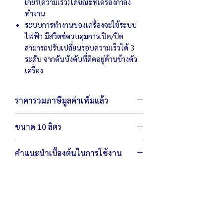
เกียร์(ความเร็ว)ได้ขณะที่เครื่องกำลัง
ทำงาน
ระบบการทำงานของเครื่องจะใช้ระบบ
ไฟฟ้า มีสวิตช์ควบคุมการเปิด/ปิด
สามารถปรับเปลี่ยนรอบความเร็วได้ 3
ระดับ จากคันบังคับที่ติดอยู่ด้านข้างตัว
เครื่อง
ราคารวมภาษีมูลค่าเพิ่มแล้ว
ขนาด 10 ลิตร
ตัวเครื่องขนาด 38 x 40 x 60 ซม.
คำแนะนำเบื้องต้นในการใช้งาน
น้ำหนัก 68.5 กิโลกรัม
ถังผสมมีขนาด 27x25 ซม. พร้อมหัวตี 3
ถังตีสามารถถอดทำความสะอาดได้
แบบ (ตะกร้อ ตะขอ ใบพาย)
หมั่นทำความสะอาด โดยใช้ผ้าชุบน้ำบิดให้
สามารถผสมไข่ได้ต่ำสุด 8 ฟอง สูงสุด 20
แห้งเช็ดบริเวณเครื่องหลังการใช้งาน
ฟอง สามารถผสมแป้งได้ไม่เกิน 1-1.5 กก./
ครั้ง
กำลังไฟ 220 โวลต์ / 250 วัตต์