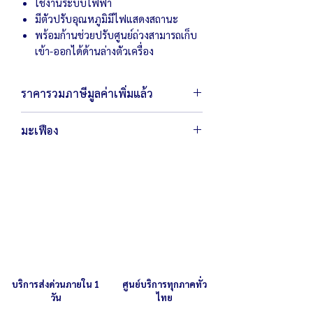
ใช้งานระบบไฟฟ้า
มีตัวปรับอุณหภูมิมีไฟแสดงสถานะ
พร้อมก้านช่วยปรับศูนย์ถ่วงสามารถเก็บ
เข้า-ออกได้ด้านล่างตัวเครื่อง
ราคารวมภาษีมูลค่าเพิ่มแล้ว
มะเฟือง
ตัวเครื่องขนาด 15 x 65 x 26 ซม.
น้ำหนัก 8 กิโลกรัม
กำลังไฟ 4,000 วัตต์
สามารถทำได้ครั้งละ 1 ลาย ลายมะเฟือง
18 ดอก
บริการส่งด่วนภายใน 1
ศูนย์บริการทุกภาคทั่ว
วัน
ไทย