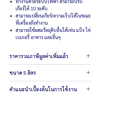
ทำงานด้วยระบบไฟฟ้า สามารถปรับ
เกียร์ได้ 10 ระดับ
สามารถเปลี่ยนเกียร์(ความเร็ว)ได้ในขณะ
ที่เครื่องยังทำงาน
สามารถใช้ผสมวัตถุดิบอื่นได้เช่น แป้ง ไข่
เบเกอรี่ อาหาร และอื่นๆ
ราคารวมภาษีมูลค่าเพิ่มแล้ว
ขนาด 5 ลิตร
ตัวเครื่องขนาด 22 x 35 x 40 ซม.
คำแนะนำเบื้องต้นในการใช้งาน
น้ำหนัก 12.2 กิโลกรัม
กำลังไฟ 220 โวลต์ / 300 วัตต์
ถังตีสามารถถอดทำความสะอาดได้
ถังผสมมีขนาดกว้าง 8.5" x สูง 7" พร้อมหัวตี
หมั่นทำความสะอาด โดยใช้ผ้าชุบน้ำบิดให้
3 แบบ (ตะกร้อ ตะขอ และใบพาย)
แห้งเช็ดบริเวณเครื่องหลังการใช้งาน
ผสมแป้งได้สูงสุด 5 ลิตร หรือ รวมส่วนผสม
ได้ 1/2 กก./ครั้ง
สามารถตีไข่ได้ 5-10 ฟอง/ครั้ง