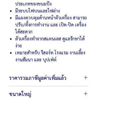
ประเภทของขนมปัง
มีระบบไฟบนและไฟล่าง
มีแผงควบคุมด้านหน้าตัวเครื่อง สามารถ
ปรับ/ตั้งการทำงาน และ เปิด-ปิด เครื่อง
ได้สะดวก
ตัวเครื่องทำจากสแตนเลส ดูแลรักษาได้
ง่าย
เหมาะสำหรับ รีสอร์ท โรงแรม งานเลี้ยง
งานสัมนา และ บุปเฟ่ต์
ราคารวมภาษีมูลค่าเพิ่มแล้ว
ขนาดใหญ่
ตัวเครื่องขนาด 48 x 42 x 38 ซม.
น้ำหนัก 18 กิโลกรัม
กำลังไฟ 220 โวลต์ / 2,450 วัตต์
ปิ้งขนมปังได้ครั้งละ 3 แผ่นปริมาณการผลิต
ขึ้นอยู่กับการปรับอุณหภูมิและความเร็ว