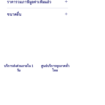
ราคารวมภาษีมูลค่าเพิ่มแล้ว
ขนาดอื่น
หากคุณลูกค้าต้องการสั่งผลิตตามขนาด
สามารถ
ติดต่อเรา
เพื่อสอบถามราย
ละเอียดเพิ่มเติม
บริการส่งด่วนภายใน 1
ศูนย์บริการทุกภาคทั่ว
วัน
ไทย