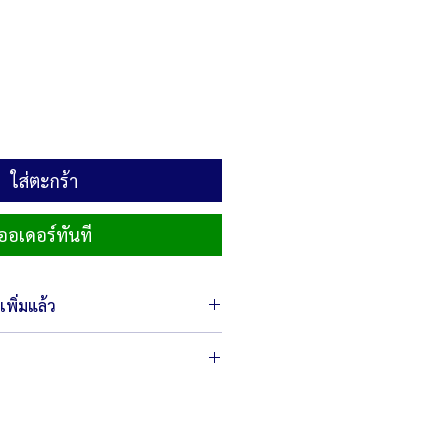
ใส่ตะกร้า
ออเดอร์ทันที
พิ่มแล้ว
 35.5 x 115 ซม.
ัม
 750 วัตต์