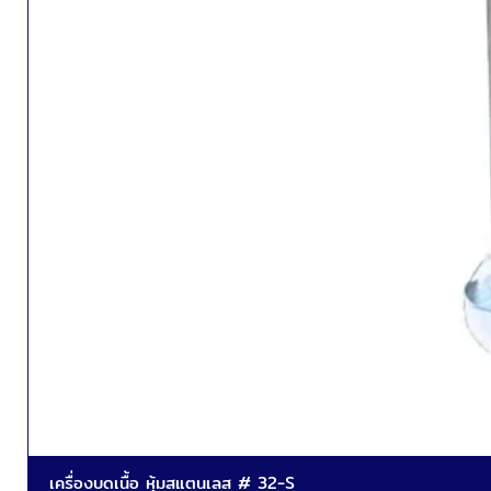
เครื่องบดเนื้อ หุ้มสแตนเลส # 32-S