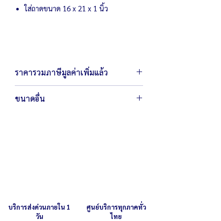
ใส่ถาดขนาด 16 x 21 x 1 นิ้ว
เตาอบ คุณภาพดี ราคาคุ้มค่า พร้อมรับ
ประกัน พร้อมบริการหลังการขายโดยช่างผู้
ชำนาญการ และบริการจัดส่งทั่วประเทศ
ราคารวมภาษีมูลค่าเพิ่มแล้ว
ขนาดอื่น
หากคุณลูกค้าต้องการสั่งผลิตตามขนาด
สามารถ
ติดต่อเรา
เพื่อสอบถามราย
ละเอียดเพิ่มเติม
บริการส่งด่วนภายใน 1
ศูนย์บริการทุกภาคทั่ว
วัน
ไทย