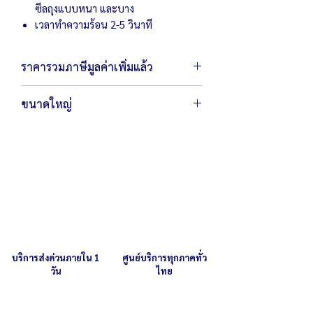
ซีลถุงแบบหนา และบาง
เวลาทำความร้อน 2-5 วินาที
ราคารวมภาษีมูลค่าเพิ่มแล้ว
ขนาดใหญ่
ตัวเครื่องขนาด 54 x 53 x 85 ซม.
น้ำหนัก 20 กิโลกรัม
กำลังไฟ 220 โวลต์
ขนาดซีล 8-10 มิล (ขึ้นอยู่กับการเหยียบ
ของลูกค้า)
บริการส่งด่วนภายใน 1
ศูนย์บริการทุกภาคทั่ว
วัน
ไทย