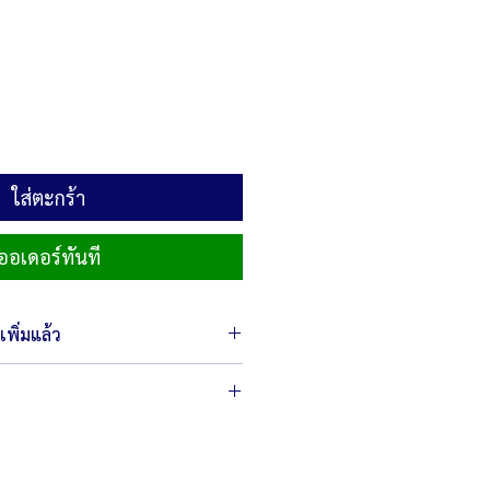
ใส่ตะกร้า
ออเดอร์ทันที
พิ่มแล้ว
 51 x 38 ซม.
 370 วัตต์