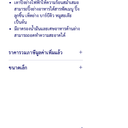
เตาปิ้งย่างไฟฟ้าให้ความร้อนสม่ำเสมอ
สามารถปิ้งย่างอาหารได้สารพัดเมนู ปิ้ง
ลูกชิ้น เห็ดย่าง บาร์บีคิว หมูสะเต๊ะ
เป็นต้น
มีถาดรองน้ำมันและเศษอาหารด้านล่าง
สามารถถอดทำความสะอาดได้
ราคารวมภาษีมูลค่าเพิ่มแล้ว
ขนาดเล็ก
ตัวเครื่องขนาด
47 x 23 x 19
ซม.
น้ำหนัก
6
กิโลกรัม
กำลังไฟ
220
โวลต์ /
1,500
วัตต์
ตะแกรงย่างขนาด
38 x 18
ซม.