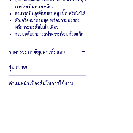
ภายในเป็นทองเหลือง
สามารถบีบลูกชิ้นปลา หมู เนื้อ หรือไก่ได้
ตัวเครื่องมาครบชุด พร้อมกระบะรอง
หรือกระบะต้มในใบเดียว
กระบะต้มสามารถทำความร้อนด้วยแก๊ส
ราคารวมภาษีมูลค่าเพิ่มแล้ว
รุ่น C-RW
ตัวเครื่องขนาด 36
x
52
x 110
ซม.
คำแนะนำเบื้องต้นในการใช้งาน
น้ำหนัก 62 กิโลกรัม
กำลังไฟ 220 โวลต์ / 1,050 วัตต์
กระบะใช้วาล์วแรงดันต่ำเท่านั้น ห้ามใช้หัว
อัตราการผลิต 300 ลูก/นาที
เร่งหรือหัวแก๊สแรงดันสูง
บล็อกที่ติดกับเครื่องเป็นขนาด
22 มิลลิเมตร
หากคุณลูกค้าต้องการเปลี่ยนขนาดบล็อก
ปั้นลูกชิ้นสามารถ
ติดต่อเรา
บล็อกปั้นลูกชิ้นมีขนาด 18 , 20 , 22 , 25