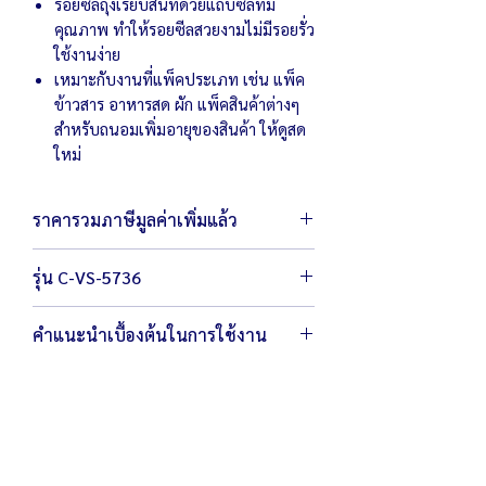
รอยซีลถุงเรียบสนิทด้วยแถบซีลที่มี
คุณภาพ ทำให้รอยซีลสวยงามไม่มีรอยรั่ว
ใช้งานง่าย
เหมาะกับงานที่แพ็คประเภท เช่น แพ็ค
ข้าวสาร อาหารสด ผัก แพ็คสินค้าต่างๆ
สำหรับถนอมเพิ่มอายุของสินค้า ให้ดูสด
ใหม่
ราคารวมภาษีมูลค่าเพิ่มแล้ว
รุ่น C-VS-5736
ตัวเครื่องขนาด 15 x 40 x 10 เซนติเมตร
คำแนะนำเบื้องต้นในการใช้งาน
น้ำหนัก 2.1 กิโลกรัม
กำลังไฟ 220 โวลต์ / 120 วัตต์
ถอดปลั๊กทุกครั้งหลังใช้งานเสร็จ
ซีลปากถุงได้กว้างสุด 28 เซนติเมตร
ควรเก็บสายไฟลงในช่องด้านใต้ของเครื่อง
รอยซีลกว้าง 1.5 มิลลิเมตร
อย่าพันสายไฟรอบเครื่อง
ระยะเวลาในการซีลสุญญากาศขึ้นอยู่กับ
ห้ามสัมผัสน้ำโดยตรงหรือของเหลว
ขนาดถุงและวัตถุดิบที่ใส่
หลีกเลี่ยงการใช้ผลิตภัณฑ์หรือวัสดุที่มีฤทธิ์
แถมถุงซีลขนาด 22 เซนติเมตร จำนวน 1