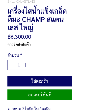
SKU: C-L-STL-1S
เครื่องไสน้ำแข็งเกล็ด
หิมะ CHAMP สแตน
เลส ใหญ่
ราคา
฿6,300.00
การจัดส่งสินค้า
จำนวน
*
ใส่ตะกร้า
ออเดอร์ทันที
ระบบ 2 ใบมีด ไม่เกิดสนิม