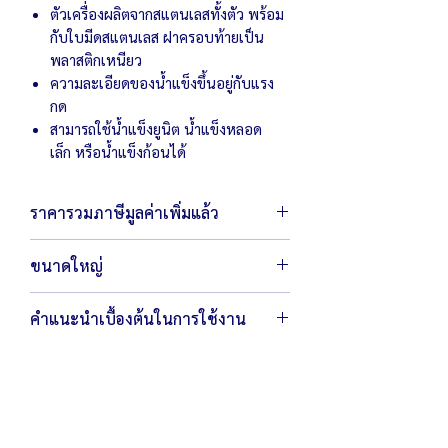
ตัวเครื่องผลิตจากสแตนเลสทั้งตัว พร้อม
กับใบมีดสแตนเลส ฝาครอบท้ายเป็น
พลาสติกเหนียว
ความละเอียดของน้ำแข็งขึ้นอยู่กับแรง
กด
สามารถใช้น้ำแข็งยูนิต น้ำแข็งหลอด
เล็ก หรือน้ำแข็งก้อนได้
ราคารวมภาษีมูลค่าเพิ่มแล้ว
ขนาดใหญ่
ตัวเครื่องขนาด 26 x 67 x 56 ซม.
คำแนะนำเบื้องต้นในการใช้งาน
ความยาวท่อไสน้ำแข็ง 34 ซม.
น้ำหนัก 12.5 กิโลกรัม
ไม่ควรนำมือเข้าไปในท่อของเครื่องไสน้ำ
ใช้กำลังไฟ 220โวลต์ / 300 วัตต์
แข็ง
ควรตั้งเครื่องบนพื้นที่ราบ มั่นคง
ไม่ควรให้มอเตอร์โดนน้ำโดยเด็ดขาด
ชามเป็นภาพประกอบ