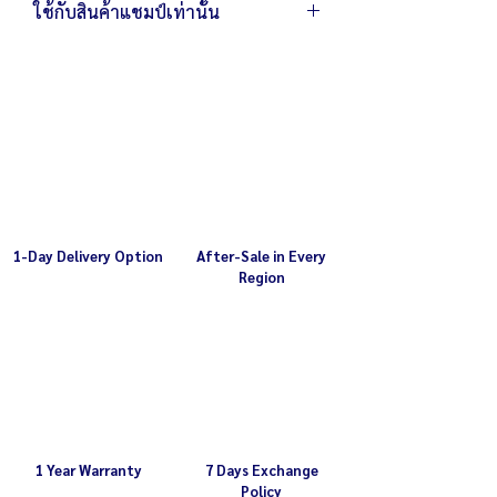
ใช้กับสินค้าแชมป์เท่านั้น
โปรดตรวจสอบให้มั่นใจว่าอะไหล่หรืออุปกรณ์
ที่ท่านสั่งซื้อนำไปใช้งานกับสินค้า แชมป์ ในรุ่น
ที่ท่านต้องการ
การนำอะไหล่หรืออุปกรณ์ไปใช้งาน/ดัดแปลง
ใช้งาน กับสินค้ายี่ห้ออื่นหรือผิดรุ่นอาจทำให้
เกิดอันตรายและความเสียหาย
รายละเอียดรุ่นสินค้า
สอบถามรายละเอียดเพิ่มเติม
1-Day Delivery Option
After-Sale in Every
Region
1 Year Warranty
7 Days Exchange
Policy