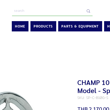
HOME
PRODUCTS
PARTS & EQUIPMENT
H
CHAMP 10L
Model - S
SKU: SP-C-B10G-S
THB 2,170.00