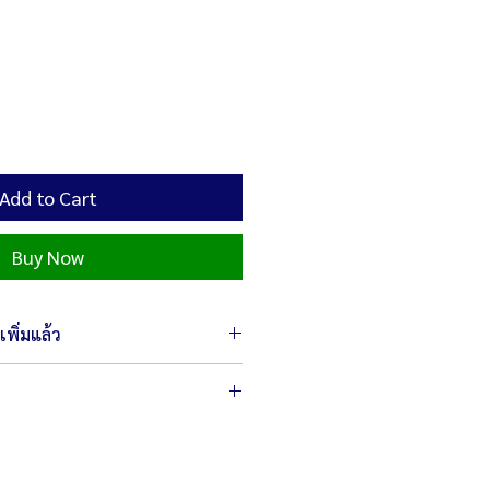
Add to Cart
Buy Now
พิ่มแล้ว
าอะไหล่หรืออุปกรณ์ที่ท่านสั่งซื้อนำ
์ ในรุ่นที่ท่านต้องการ
ณ์ไปใช้งาน/ดัดแปลงใช้งาน กับสินค้า