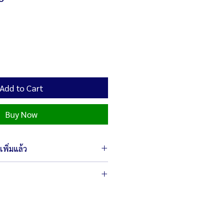
Add to Cart
Buy Now
พิ่มแล้ว
90 x 120 ซม. (รวมล้อ)
 70 x 28 ซม.
่าอย่างดีหนา1.5 ซม. ขนาด 66.5 x 42.5