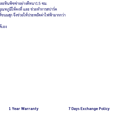
ซม.
ละหินพิซซ่าอย่างดีหนา1.5 ซม.
กำลังไฟ 220 โวลต์
ณหภูมิให้คงที่ และ ช่วยทำการสปาร์ค
ควบคุมอุณหภูมิปรับ
ขนมสุก จึงช่วยให้ประหยัดค่าไฟฟ้ามากกว่า
ตัวตัังแบบดิจิตัล สา
ด้เอง
ับประกัน
1 Year Warranty
7 Days Exchange Policy