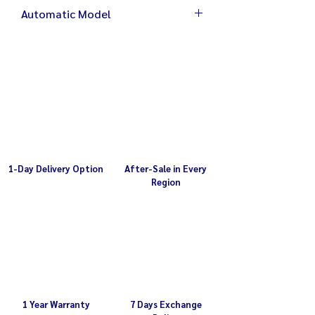
Automatic Model
Size 30 x 35 x 60 cm
Weight 21 kg
Electricity 220V / 350W
Adjustable heat 100-230 C
1-Day Delivery Option
After-Sale in Every
Region
1 Year Warranty
7 Days Exchange