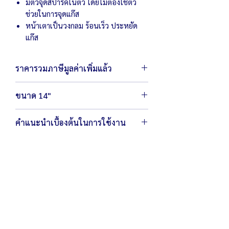
มีตัวจุดสปาร์คในตัว โดยไม่ต้องใช้ตัว
ช่วยในการจุดแก๊ส
หน้าเตาเป็นวงกลม ร้อนเร็ว ประหยัด
แก๊ส
ราคารวมภาษีมูลค่าเพิ่มแล้ว
ขนาด 14"
ตัวเครื่องขนาด 41 x 55 x 15 ซม.
คำแนะนำเบื้องต้นในการใช้งาน
น้ำหนัก 11.2 กิโลกรัม
หน้าเตา 14"
ใช้วาล์วแรงดันต่ำเท่านั้น ห้ามใช้หัวเร่งหรือ
หัวแก๊สแรงดันสูง
สามารถใช้ผ้าชุดน้ำบิดให้แห้งเช็ดบริเวณ
หน้าเตาหลังจากการใช้งานได้