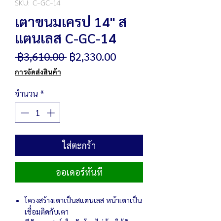
SKU: C-GC-14
เตาขนมเครป 14" ส
แตนเลส C-GC-14
ราคา
ราคา
 ฿3,610.00 
฿2,330.00
ปกติ
ขาย
การจัดส่งสินค้า
ลด
จำนวน
*
ใส่ตะกร้า
ออเดอร์ทันที
โครงสร้างเตาเป็นสแตนเลส หน้าเตาเป็น
เชื่อมติดกับเตา