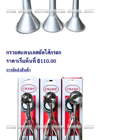
กรวยสแตนเลสอัดไส้กรอก
ราคาขายลด
ราคาเริ่มต้นที่
฿110.00
การจัดส่งสินค้า