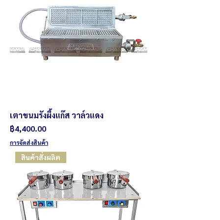
เตาขนมรังผึ้งแก๊ส วาล์วแดง
ราคา
฿4,400.00
การจัดส่งสินค้า
สินค้าสั่งผลิต