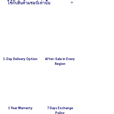
ใช้กับสินค้าแชมป์เท่านั้น
โปรดตรวจสอบให้มั่นใจว่าอะไหล่หรืออุปกรณ์
ที่ท่านสั่งซื้อนำไปใช้งานกับสินค้า แชมป์ ในรุ่น
ที่ท่านต้องการ
การนำอะไหล่หรืออุปกรณ์ไปใช้งาน/ดัดแปลง
ใช้งาน กับสินค้ายี่ห้ออื่นหรือผิดรุ่นอาจทำให้
เกิดอันตรายและความเสียหาย
รายละเอียดรุ่นสินค้า
สอบถามรายละเอียดเพิ่มเติม
1-Day Delivery Option
After-Sale in Every
Region
1 Year Warranty
7 Days Exchange
Policy