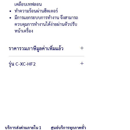
เคลือบเทฟลอน
ทำความร้อนผ่านฮีตเตอร์
มีการแยกระบบการทำงาน จึงสามารถ
ควบคุมการทำงานได้ง่ายผ่านตัวปรับ
หน้าเครื่อง
ราคารวมภาษีมูลค่าเพิ่มแล้ว
รุ่น C-XC-HF2
ตัวเครื่องขนาด
32 x 50 x 17.8
ซม.
น้ำหนัก
15
กิโลกรัม
กำลังไฟ
220
โวลต์ /
2,
40
0
วัตต์
สามารถปรับอุณหภูมิได้ตั้งแต่
50-300
องศาเซลเซียส
ตั้งเวลาได้สูงสุด
5
นาที
บริการส่งด่วนภายใน 1
ศูนย์บริการทุกภาคทั่ว